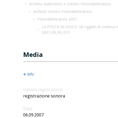
Archivio Audiovisivo e Sonoro Festivaletteratura
Archivio Sonoro Festivaletteratura
Festivaletteratura 2007
LA POSTA IN GIOCO. Gli oggetti di contesa nel
2007_09_06_019
Media
Info
Genere registrazione
registrazione sonora
Data
06.09.2007