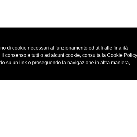
ono di cookie necessari al funzionamento ed utili alle finalità
 il consenso a tutti o ad alcuni cookie, consulta la Cookie Policy
o su un link o proseguendo la navigazione in altra maniera,
Cerca in archivio
Edizioni
Chi
Inventario
Enti
Per
Documenti
Persone
Ne
Foto
Temi