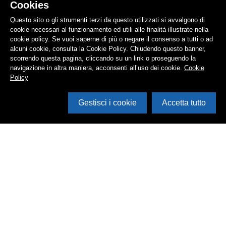
Cookies
Questo sito o gli strumenti terzi da questo utilizzati si avvalgono di
cookie necessari al funzionamento ed utili alle finalità illustrate nella
cookie policy. Se vuoi saperne di più o negare il consenso a tutti o ad
alcuni cookie, consulta la Cookie Policy. Chiudendo questo banner,
scorrendo questa pagina, cliccando su un link o proseguendo la
navigazione in altra maniera, acconsenti all’uso dei cookie.
Cookie
Policy
Gestisci i cookie
Accetta tutto
Cerca in archivio
Inventario
Documenti
Foto