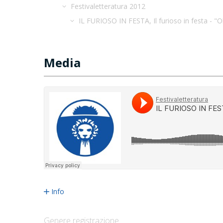
Festivaletteratura 2012
IL FURIOSO IN FESTA, Il furioso in festa - "
Media
Info
Genere registrazione