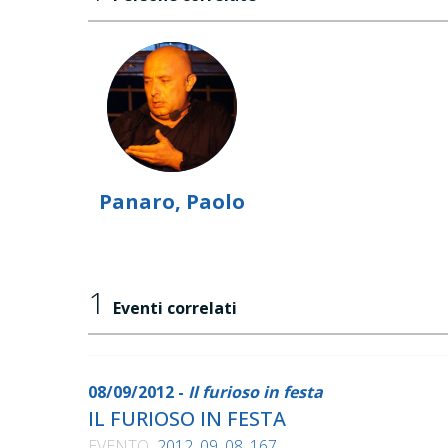
Panaro, Paolo
1
Eventi correlati
08/09/2012 -
Il furioso in festa
IL FURIOSO IN FESTA
EVENTO
2012_09_08_167