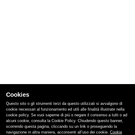
Cookies
Questo sito o gli strumenti terzi da questo utilizzati si avvalgono di
cookie necessari al funzionamento ed utili alle finalità illustrate nella
cookie policy. Se vuoi saperne di più o negare il consenso a tutti o ad
alcuni cookie, consulta la Cookie Policy. Chiudendo questo banner,
scorrendo questa pagina, cliccando su un link o proseguendo la
navigazione in altra maniera, acconsenti all’uso dei cookie.
Cookie