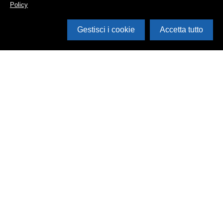
Policy
Gestisci i cookie
Accetta tutto
Cerca in archivio
Inventario
Documenti
Foto
Audio
Video
Edizioni
Enti
Persone