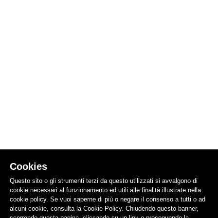
Cookies
Questo sito o gli strumenti terzi da questo utilizzati si avvalgono di
cookie necessari al funzionamento ed utili alle finalità illustrate nella
cookie policy. Se vuoi saperne di più o negare il consenso a tutti o ad
alcuni cookie, consulta la Cookie Policy. Chiudendo questo banner,
scorrendo questa pagina, cliccando su un link o proseguendo la