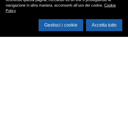
navigazione in altra maniera, acconsenti all’uso dei cookie.
Cookie
Policy
Gestisci i cookie
Accetta tutto
Cerca in archivio
Inventario
Documenti
Foto
Audio
Video
Edizioni
Enti