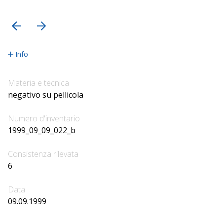
precedente
successiva
Info
Materia e tecnica
negativo su pellicola
Numero d'inventario
1999_09_09_022_b
Consistenza rilevata
6
Data
09.09.1999