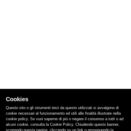
Cookies
Questo sito o gli strumenti terzi da questo utilizzati si avvalgono di
cookie necessari al funzionamento ed utili alle finalità illustrate nella
cookie policy. Se vuoi saperne di più o negare il consenso a tutti o ad
alcuni cookie, consulta la Cookie Policy. Chiudendo questo banner,
scorrendo questa pagina, cliccando su un link o proseguendo la