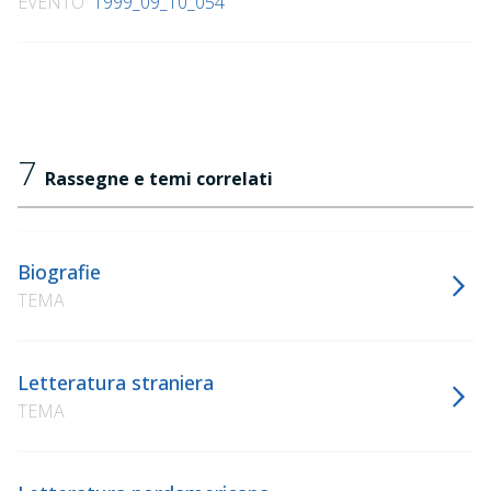
EVENTO
1999_09_10_054
7
Rassegne e temi correlati
Biografie
TEMA
Letteratura straniera
TEMA