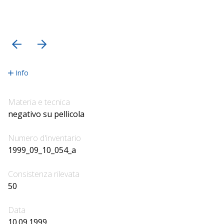
precedente
successiva
Info
Materia e tecnica
negativo su pellicola
Numero d'inventario
1999_09_10_054_a
Consistenza rilevata
50
Data
10.09.1999