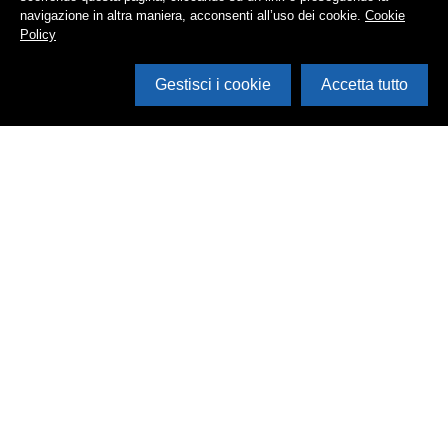
navigazione in altra maniera, acconsenti all’uso dei cookie.
Cookie
Policy
Gestisci i cookie
Accetta tutto
Cerca in archivio
Inventario
Documenti
Foto
Audio
Video
Edizioni
Enti