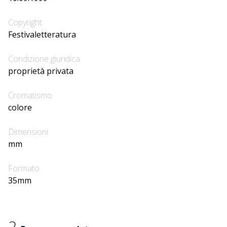
Copyright
Festivaletteratura
Condizione giuridica
proprietà privata
Cromatismo
colore
Dimensioni
mm
Formato
35mm
2