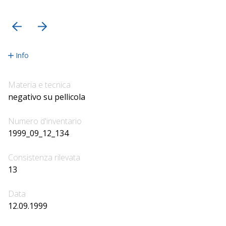
precedente
successiva
Info
Materia e tecnica
negativo su pellicola
Numero d'inventario
1999_09_12_134
Consistenza rilevata
13
Data
12.09.1999