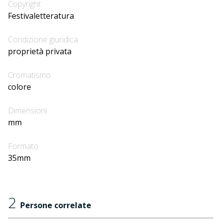
Copyright
Festivaletteratura
Condizione giuridica
proprietà privata
Cromatismo
colore
Dimensioni
mm
Formato
35mm
2
Persone correlate