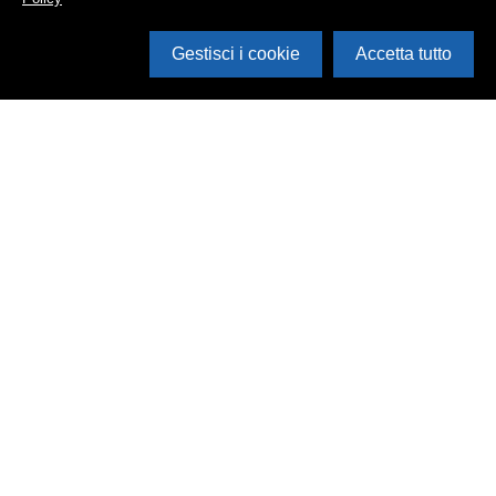
Gestisci i cookie
Accetta tutto
Cerca in archivio
Inventario
Documenti
Foto
Audio
Video
Edizioni
Enti
Persone