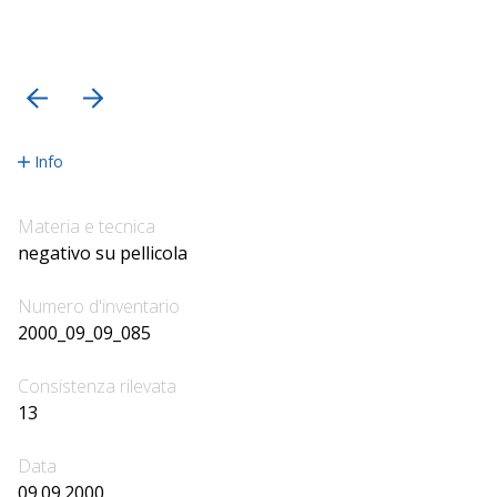
precedente
successiva
Info
Materia e tecnica
negativo su pellicola
Numero d'inventario
2000_09_09_085
Consistenza rilevata
13
Data
09.09.2000