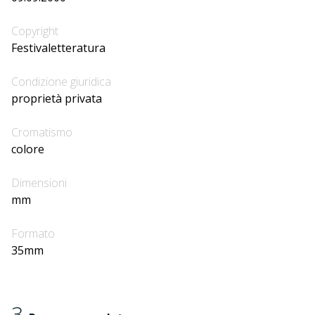
Copyright
Festivaletteratura
Condizione giuridica
proprietà privata
Cromatismo
colore
Dimensioni
mm
Formato
35mm
3