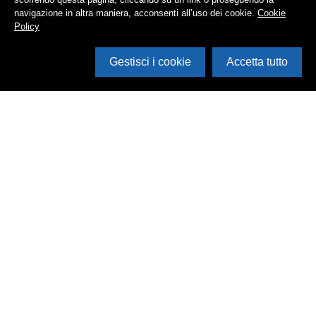
navigazione in altra maniera, acconsenti all’uso dei cookie.
Cookie
Policy
Gestisci i cookie
Accetta tutto
Cerca in archivio
Inventario
Documenti
Foto
Audio
Video
Edizioni
Enti