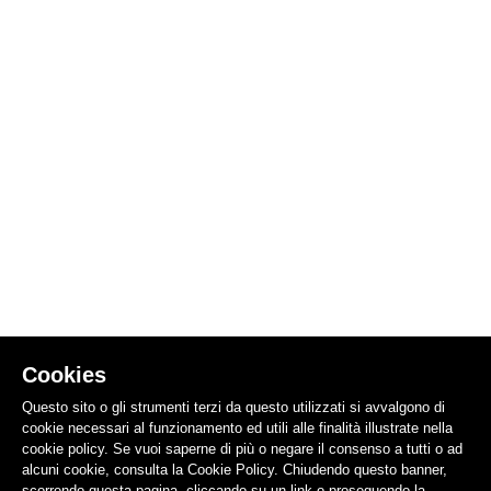
Cookies
Questo sito o gli strumenti terzi da questo utilizzati si avvalgono di
cookie necessari al funzionamento ed utili alle finalità illustrate nella
cookie policy. Se vuoi saperne di più o negare il consenso a tutti o ad
alcuni cookie, consulta la Cookie Policy. Chiudendo questo banner,
scorrendo questa pagina, cliccando su un link o proseguendo la