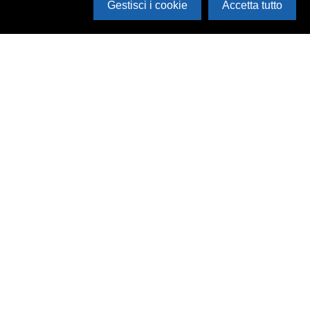
Gestisci i cookie
Accetta tutto
Cerca in archivio
Inventario
Documenti
Foto
Audio
Video
Edizioni
Enti
Persone
Temi
Rassegne