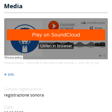
Media
Festivaletteratura
·
SCRIVERE È UNA QUESTIONE DI FEDE, n. 2023_09_06_023
Info
Genere registrazione
registrazione sonora
Data