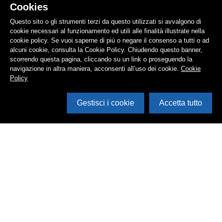
Cookies
Questo sito o gli strumenti terzi da questo utilizzati si avvalgono di
cookie necessari al funzionamento ed utili alle finalità illustrate nella
cookie policy. Se vuoi saperne di più o negare il consenso a tutti o ad
alcuni cookie, consulta la Cookie Policy. Chiudendo questo banner,
scorrendo questa pagina, cliccando su un link o proseguendo la
navigazione in altra maniera, acconsenti all’uso dei cookie.
Cookie
Policy
Gestisci i cookie
Accetta tutto
Cerca in archivio
Inventario
Documenti
Foto