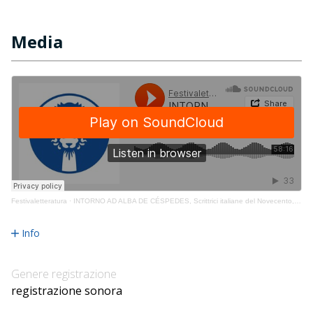
Media
Festivaletteratura
·
INTORNO AD ALBA DE CÉSPEDES, Scrittrici italiane del Novecento, n. 2023_09_07_039
Info
Genere registrazione
registrazione sonora