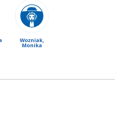
a
Wozniak,
Monika