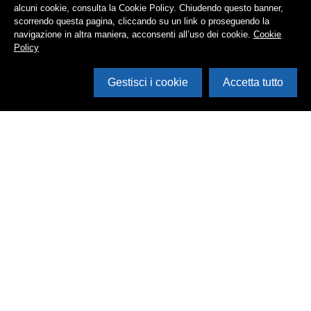
alcuni cookie, consulta la Cookie Policy. Chiudendo questo banner,
scorrendo questa pagina, cliccando su un link o proseguendo la
navigazione in altra maniera, acconsenti all’uso dei cookie.
Cookie
Policy
Gestisci i cookie
Accetta tutto
Cerca in archivio
Inventario
Documenti
Foto
Audio
Video