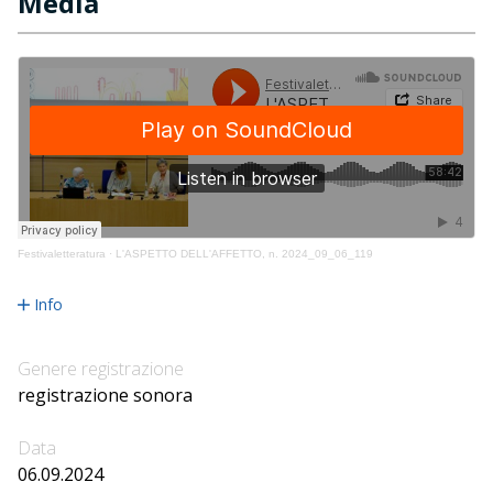
Media
Festivaletteratura
·
L'ASPETTO DELL'AFFETTO, n. 2024_09_06_119
Info
Genere registrazione
registrazione sonora
Data
06.09.2024