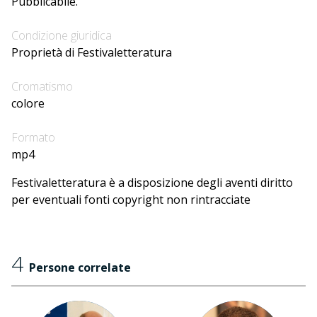
Pubblicabile.
Condizione giuridica
Proprietà di Festivaletteratura
Cromatismo
colore
Formato
mp4
Festivaletteratura è a disposizione degli aventi diritto
per eventuali fonti copyright non rintracciate
4
Persone correlate