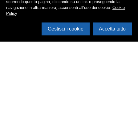
scorrendo questa pagina, cliccando su un link o proseguendo la
navigazione in altra maniera, acconsenti all’uso dei cookie.
Cookie
Policy
Gestisci i cookie
Accetta tutto
Cerca in archivio
Inventario
Documenti
Foto
Audio
Video
Edizioni