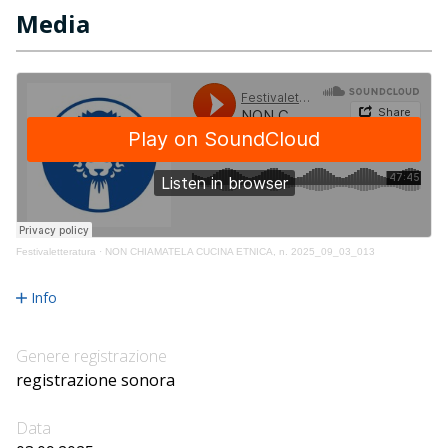
Media
Festivaletteratura
·
NON CHIAMATELA CUCINA ETNICA, n. 2025_09_03_013
Info
Genere registrazione
registrazione sonora
Data