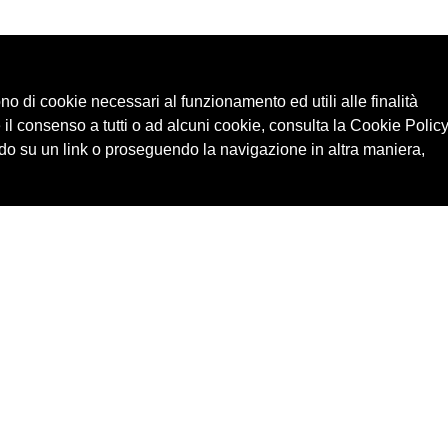
ono di cookie necessari al funzionamento ed utili alle finalità
 il consenso a tutti o ad alcuni cookie, consulta la Cookie Policy
o su un link o proseguendo la navigazione in altra maniera,
Cerca in archivio
Edizioni
Chi
Inventario
Enti
Per
Documenti
Persone
Ne
Foto
Temi
Audio
Rassegne
Video
Luoghi