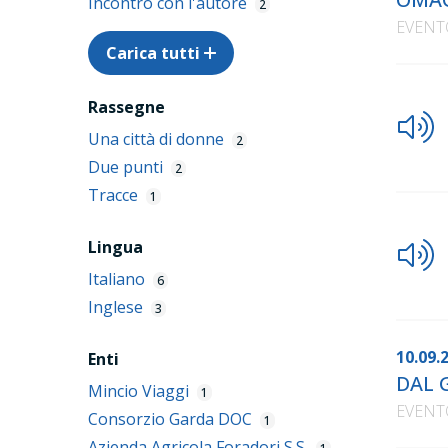
Incontro con l'autore
2
EVENT
Carica tutti
Rassegne
Una città di donne
2
Due punti
2
Tracce
1
Lingua
Italiano
6
Inglese
3
10.09.
Enti
DAL 
Mincio Viaggi
1
EVENT
Consorzio Garda DOC
1
Azienda Agricola Foradori S.S.