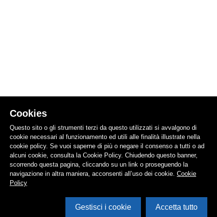
Cookies
Questo sito o gli strumenti terzi da questo utilizzati si avvalgono di
cookie necessari al funzionamento ed utili alle finalità illustrate nella
cookie policy. Se vuoi saperne di più o negare il consenso a tutti o ad
alcuni cookie, consulta la Cookie Policy. Chiudendo questo banner,
scorrendo questa pagina, cliccando su un link o proseguendo la
navigazione in altra maniera, acconsenti all’uso dei cookie.
Cookie
Policy
Gestisci i cookie
Accetta tutto