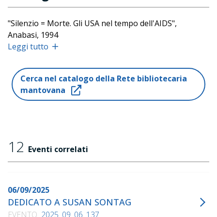
"Silenzio = Morte. Gli USA nel tempo dell'AIDS",
Anabasi, 1994
"Nata due volte", Il Saggiatore, 1995
Leggi tutto
Robin Morgan, "Cassandra non abita più qui", con
Maria Nadotti, La Tartaruga, 1996
Cerca nel catalogo della Rete bibliotecaria
"Sesso&Genere", Il Saggiatore, 1996
mantovana
"Prove d'ascolto. Incontri con artisti e saggisti del
nostro tempo", Edizioni dell'Asino, 2011
"Necrologhi. Pamphlet sull'arte di consumare", Il
Saggiatore, 2015
12
Eventi correlati
06/09/2025
DEDICATO A SUSAN SONTAG
EVENTO
2025_09_06_137