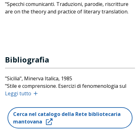
"Specchi comunicanti. Traduzioni, parodie, riscritture
are on the theory and practice of literary translation.
Bibliografia
"Sicilia", Minerva Italica, 1985
"Stile e comprensione. Esercizi di fenomenologia sul
Novecento", Clueb, 1999
Leggi tutto
"Per una geografia culturale dell'Italia
contemporanea", Bordighera Press, 2001
Cerca nel catalogo della Rete bibliotecaria
"Sulla traduzione letteraria", Longo, 2001
mantovana
"West Lafayette", Bordighera Press, 2001
"Poetiche in transito. Sisifo e le fatiche del tradurre",
Medusa Edizioni, 2004