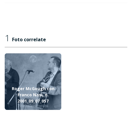
1
Foto correlate
Roger McGough con
Franco Nasi, n.
2001_09_07_057