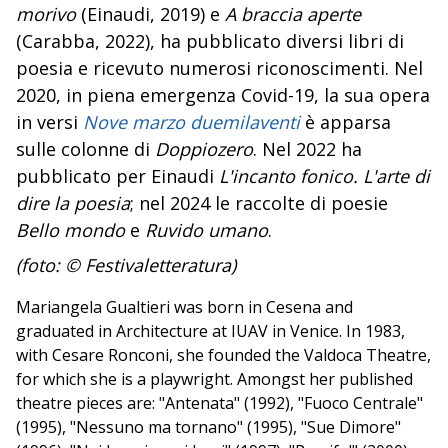
morivo
(Einaudi, 2019) e
A braccia aperte
(Carabba, 2022), ha pubblicato diversi libri di
poesia e ricevuto numerosi riconoscimenti. Nel
2020, in piena emergenza Covid-19, la sua opera
in versi
Nove marzo duemilaventi
è apparsa
sulle colonne di
Doppiozero
. Nel 2022 ha
pubblicato per Einaudi
L'incanto fonico.
L'arte di
dire la poesia
; nel 2024 le raccolte di poesie
Bello mondo
e
Ruvido umano
.
(foto: © Festivaletteratura)
Mariangela Gualtieri was born in Cesena and
graduated in Architecture at IUAV in Venice. In 1983,
with Cesare Ronconi, she founded the Valdoca Theatre,
for which she is a playwright. Amongst her published
theatre pieces are: "Antenata" (1992), "Fuoco Centrale"
(1995), "Nessuno ma tornano" (1995), "Sue Dimore"