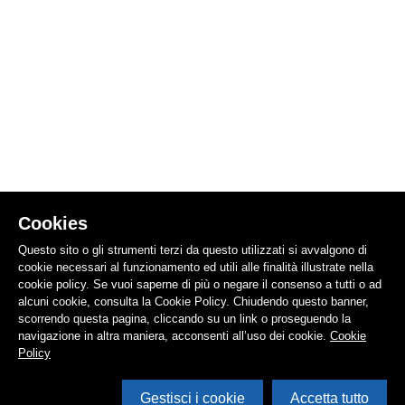
Cookies
Questo sito o gli strumenti terzi da questo utilizzati si avvalgono di
cookie necessari al funzionamento ed utili alle finalità illustrate nella
cookie policy. Se vuoi saperne di più o negare il consenso a tutti o ad
alcuni cookie, consulta la Cookie Policy. Chiudendo questo banner,
scorrendo questa pagina, cliccando su un link o proseguendo la
navigazione in altra maniera, acconsenti all’uso dei cookie.
Cookie
Policy
Gestisci i cookie
Accetta tutto