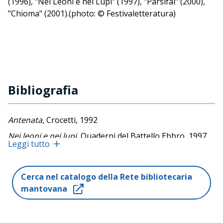
(1996), "Nei Leoni e nei Lupi" (1997), "Parsifal" (2000),
"Chioma" (2001).(photo: © Festivaletteratura)
Bibliografia
Antenata
, Crocetti, 1992
Nei leoni e nei lupi
, Quaderni del Battello Ebbro, 1997
Leggi tutto
Parsifal
, Teatro Valdoca Editore, 2000
Chioma
, Teatro Valdoca Editore, 2000
Cerca nel catalogo della Rete bibliotecaria
Fuoco centrale e altre poesie per il teatro
, Einaudi,
mantovana
2003
Senza polvere senza peso
, Einaudi, 2006