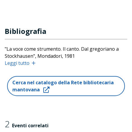
Bibliografia
"La voce come strumento. Il canto. Dal gregoriano a
Stockhausen", Mondadori, 1981
"Lohengrin alla Scala. Origine e tradizione della
Leggi tutto
scenografia wagneriana", Edizioni della Scala, 1982
"Carmen di Georges Bizet. Guida all'opera", Mondadori,
Cerca nel catalogo della Rete bibliotecaria
1984
mantovana
"Carlo Maria Giulini", Edizioni San Paolo, 1997
"Madama Butterfly", con Davide Pizzigoni (con 2 cd
audio), Mondadori Electa, 2001
"Forse, verso un autoritratto. Daniele Lombardi",
Nardini Editore, 2011
2
Eventi correlati