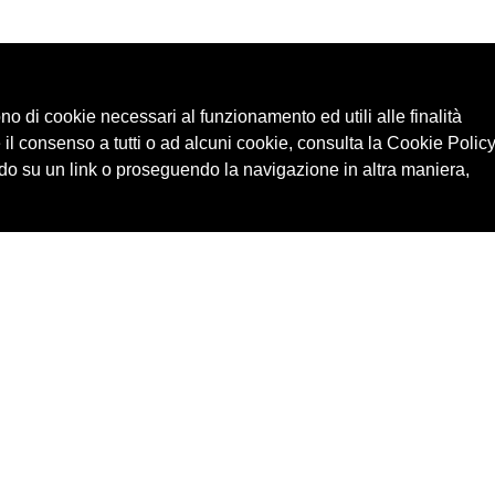
ono di cookie necessari al funzionamento ed utili alle finalità
 il consenso a tutti o ad alcuni cookie, consulta la Cookie Policy
o su un link o proseguendo la navigazione in altra maniera,
Cerca in archivio
Edizioni
Chi
Inventario
Enti
Per
Documenti
Persone
Ne
Foto
Temi
Audio
Rassegne
Video
Luoghi