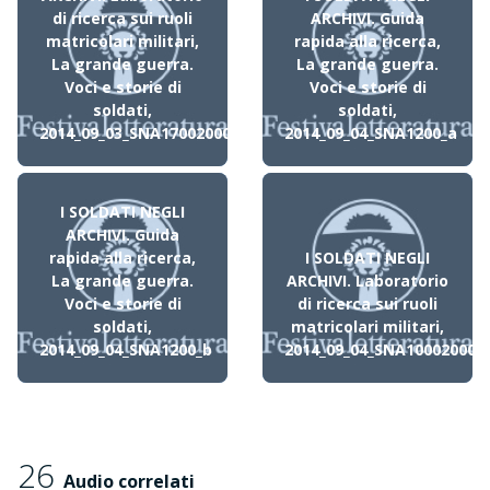
di ricerca sui ruoli
ARCHIVI. Guida
matricolari militari,
rapida alla ricerca,
La grande guerra.
La grande guerra.
Voci e storie di
Voci e storie di
soldati,
soldati,
2014_09_03_SNA17002000
2014_09_04_SNA1200_a
I SOLDATI NEGLI
ARCHIVI. Guida
rapida alla ricerca,
I SOLDATI NEGLI
La grande guerra.
ARCHIVI. Laboratorio
Voci e storie di
di ricerca sui ruoli
soldati,
matricolari militari,
2014_09_04_SNA1200_b
2014_09_04_SNA10002000
26
Audio correlati