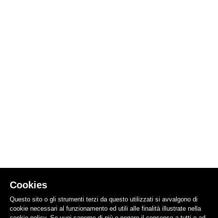
Cookies
Questo sito o gli strumenti terzi da questo utilizzati si avvalgono di
cookie necessari al funzionamento ed utili alle finalità illustrate nella
cookie policy. Se vuoi saperne di più o negare il consenso a tutti o ad