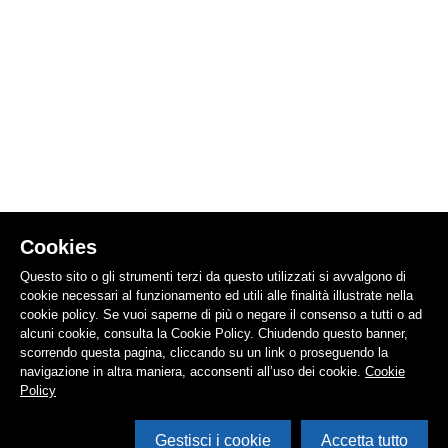
Cookies
Questo sito o gli strumenti terzi da questo utilizzati si avvalgono di
cookie necessari al funzionamento ed utili alle finalità illustrate nella
cookie policy. Se vuoi saperne di più o negare il consenso a tutti o ad
alcuni cookie, consulta la Cookie Policy. Chiudendo questo banner,
scorrendo questa pagina, cliccando su un link o proseguendo la
navigazione in altra maniera, acconsenti all’uso dei cookie.
Cookie
Policy
Gestisci i cookie
Accetta tutto