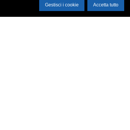
Gestisci i cookie
Accetta tutto
Cerca in archivio
Inventario
Documenti
Foto
Audio
Video
Edizioni
Enti
Persone
Temi
Rassegne