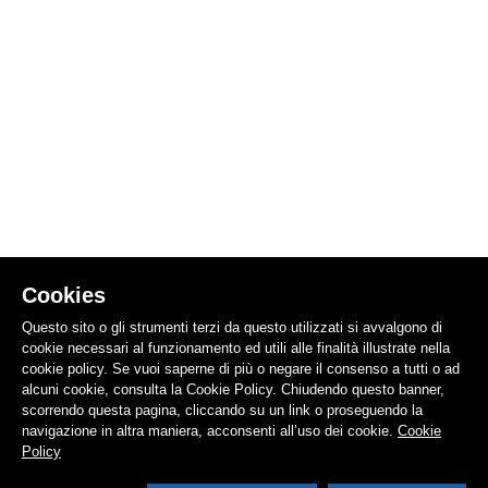
Cookies
Questo sito o gli strumenti terzi da questo utilizzati si avvalgono di
cookie necessari al funzionamento ed utili alle finalità illustrate nella
cookie policy. Se vuoi saperne di più o negare il consenso a tutti o ad
alcuni cookie, consulta la Cookie Policy. Chiudendo questo banner,
scorrendo questa pagina, cliccando su un link o proseguendo la
navigazione in altra maniera, acconsenti all’uso dei cookie.
Cookie
Policy