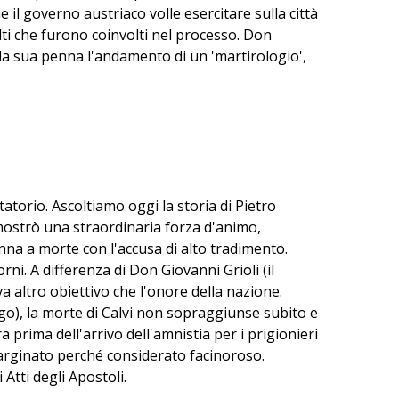
he il governo austriaco volle esercitare sulla città
lti che furono coinvolti nel processo. Don
o la sua penna l'andamento di un 'martirologio',
i come una cronaca in presa diretta della
a al giorno, in modo da poter seguire tutta la
atorio. Ascoltiamo oggi la storia di Pietro
 dimostrò una straordinaria forza d'animo,
anna a morte con l'accusa di alto tradimento.
ni. A differenza di Don Giovanni Grioli (il
va altro obiettivo che l'onore della nazione.
ungo), la morte di Calvi non sopraggiunse subito e
rima dell'arrivo dell'amnistia per i prigionieri
emarginato perché considerato facinoroso.
Atti degli Apostoli.