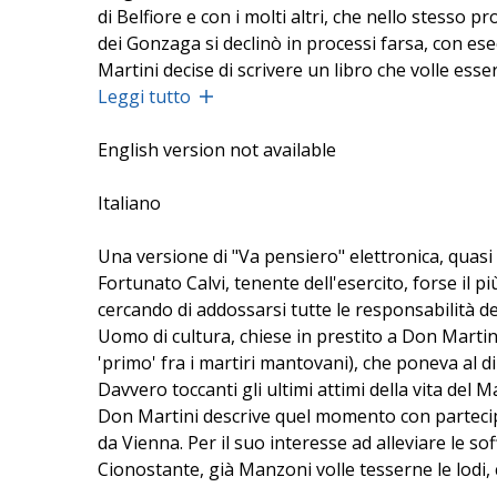
di Belfiore e con i molti altri, che nello stesso p
dei Gonzaga si declinò in processi farsa, con es
Martini decise di scrivere un libro che volle ess
un resoconto giorno per giorno delle gesta di col
Leggi tutto
turbolenta vita italiana del Risorgimento. Sedici
complicata e dolorosa vicenda, resa nella sua a
English version not available
Italiano
Una versione di "Va pensiero" elettronica, quasi 
Fortunato Calvi, tenente dell'esercito, forse il p
cercando di addossarsi tutte le responsabilità de
Uomo di cultura, chiese in prestito a Don Martini
'primo' fra i martiri mantovani), che poneva al di
Davvero toccanti gli ultimi attimi della vita del 
Don Martini descrive quel momento con partecipa
da Vienna. Per il suo interesse ad alleviare le s
Cionostante, già Manzoni volle tesserne le lodi,