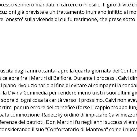
rocesso vennero mandati in carcere o in esilio. Il giro di vite c
ecuzioni già previste e un trattamento inumano inflitto ai mo
ere 'onesto' sulla vicenda di cui fu testimone, che prese sott
oro che sacrificarono tutto all'idea di Italia e leggibile ogg
 lettori leggeranno gli episodi maggiori del libro, una puntat
ssoluta immediatezza.
uscita dagli anni ottanta, apre la quarta giornata del Confort
iù celebre fra i Martiri di Belfiore. Durante i processi, Calvi
l piano rivoluzionario al fine di evitare ai compagni la cond
 la Divina Commedia per rendere meno tristi i suoi ultimi gior
 sopra di ogni cosa la carità verso il prossimo, Calvi non ave
Martire: per un errore del carnefice (forse il cappio troppo l
ta commozione. Radetzky ordinò di impiccare Calvi mezzora p
offerenze dei patrioti, Don Martini fu negli anni successivi 
 considerando il suo "Confortatorio di Mantova" come i nuovi 