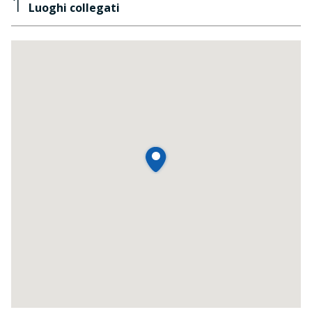
1
Luoghi collegati