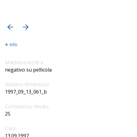
precedente
successiva
Info
Materia e tecnica
negativo su pellicola
Numero d'inventario
1997_09_13_061_b
Consistenza rilevata
25
Data
13.09.1997