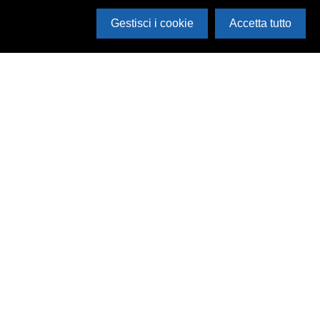
Gestisci i cookie
Accetta tutto
Cerca in archivio
Inventario
Documenti
Foto
Audio
Video
Edizioni
Enti
Persone
Temi