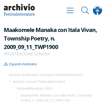
Maakomele Manaka con Itala Vivan,
Township Poetry, n.
2009_09_11_TWP1900
REGISTRAZIONE SONORA
Espandi inventario
Archivio Audiovisivo e Sonoro Festivaletteratura
Archivio Sonoro Festivaletteratura
Festivaletteratura 2009
Maakomele Manaka con Itala Vivan, Township
Poetry, n. 2009_09_11_TWP1900