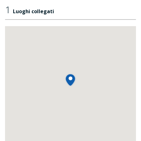
1
Luoghi collegati