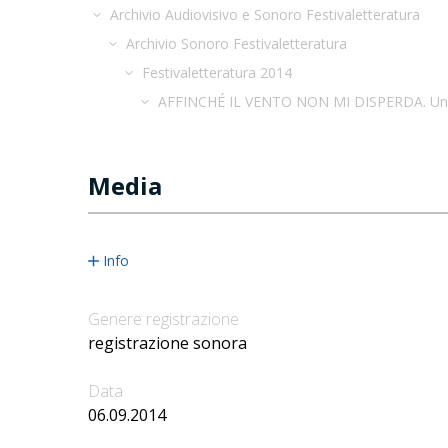
Archivio Audiovisivo e Sonoro Festivaletteratura
Archivio Sonoro Festivaletteratura
Festivaletteratura 2014
AFFINCHÉ IL VENTO NON MI DISPERDA. Un rico
Media
Info
Genere registrazione
registrazione sonora
Data
06.09.2014