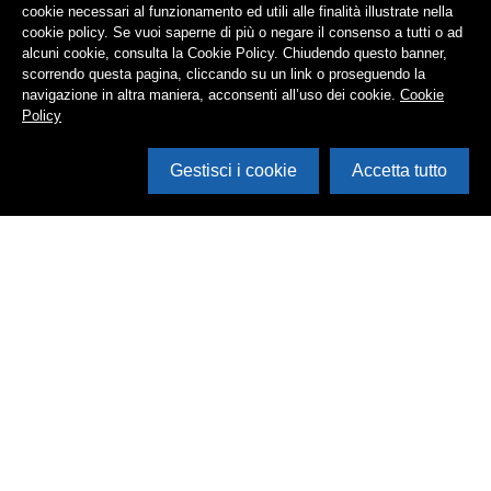
cookie necessari al funzionamento ed utili alle finalità illustrate nella
cookie policy. Se vuoi saperne di più o negare il consenso a tutti o ad
alcuni cookie, consulta la Cookie Policy. Chiudendo questo banner,
scorrendo questa pagina, cliccando su un link o proseguendo la
navigazione in altra maniera, acconsenti all’uso dei cookie.
Cookie
Policy
Gestisci i cookie
Accetta tutto
Cerca in archivio
Inventario
Documenti
Foto
Audio
Video