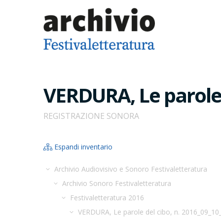
VERDURA, Le parole 
REGISTRAZIONE SONORA
Espandi inventario
Archivio Audiovisivo e Sonoro Festivaletteratura
Archivio Sonoro Festivaletteratura
Festivaletteratura 2016
VERDURA, Le parole del cibo, n. 2016_09_1