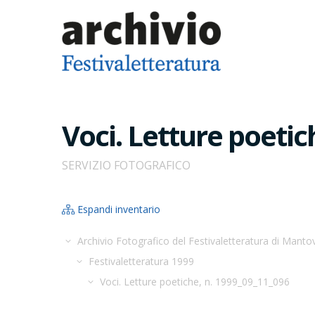
Voci. Letture poetic
SERVIZIO FOTOGRAFICO
Espandi inventario
Archivio Fotografico del Festivaletteratura di Manto
Festivaletteratura 1999
Voci. Letture poetiche, n. 1999_09_11_096