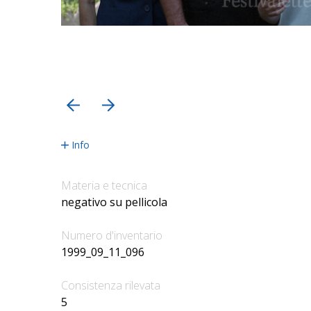
precedente
successiva
Info
Materia e tecnica
negativo su pellicola
Numero d'inventario
1999_09_11_096
Consistenza rilevata
5