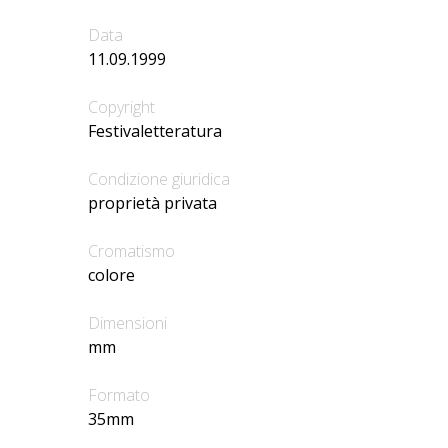
Data
11.09.1999
Copyright
Festivaletteratura
Condizione giuridica
proprietà privata
Cromatismo
colore
Dimensioni
mm
Formato
35mm