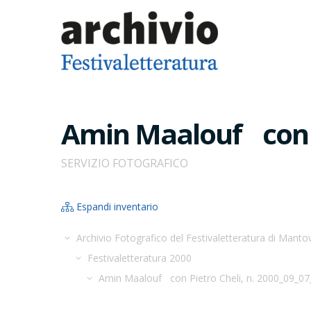
Amin Maalouf con Pi
SERVIZIO FOTOGRAFICO
Espandi inventario
Archivio Fotografico del Festivaletteratura di Manto
Festivaletteratura 2000
Amin Maalouf con Pietro Cheli, n. 2000_09_07