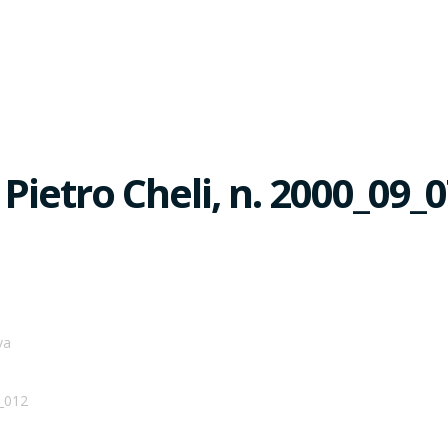
etro Cheli, n. 2000_09_
va
_012