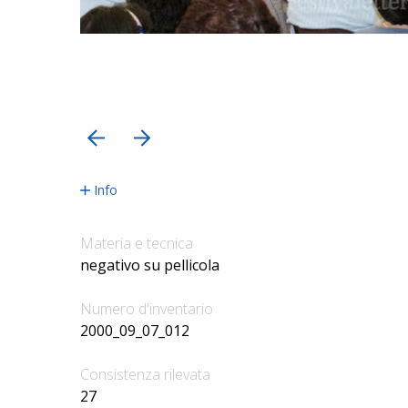
precedente
successiva
Info
Materia e tecnica
negativo su pellicola
Numero d'inventario
2000_09_07_012
Consistenza rilevata
27