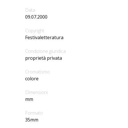
Data
09.07.2000
Copyright
Festivaletteratura
Condizione giuridica
proprietà privata
Cromatismo
colore
Dimensioni
mm
Formato
35mm