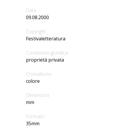
Data
09.08.2000
Copyright
Festivaletteratura
Condizione giuridica
proprietà privata
Cromatismo
colore
Dimensioni
mm
Formato
35mm