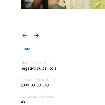
precedente
successiva
Info
Materia e tecnica
negativo su pellicola
Numero d'inventario
2000_09_08_043
Consistenza rilevata
48