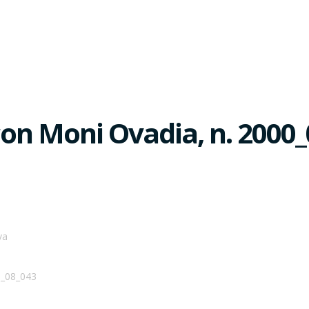
on Moni Ovadia, n. 2000_
va
9_08_043