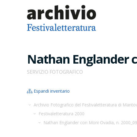
Nathan Englander c
SERVIZIO FOTOGRAFICO
Espandi inventario
Archivio Fotografico del Festivaletteratura di Manto
Festivaletteratura 2000
Nathan Englander con Moni Ovadia, n. 2000_0