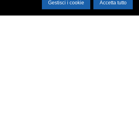
Gestisci i cookie
Accetta tutto
Cerca in archivio
Inventario
Documenti
Foto
Audio
Video
Edizioni
Enti
Persone
Temi
Rassegne