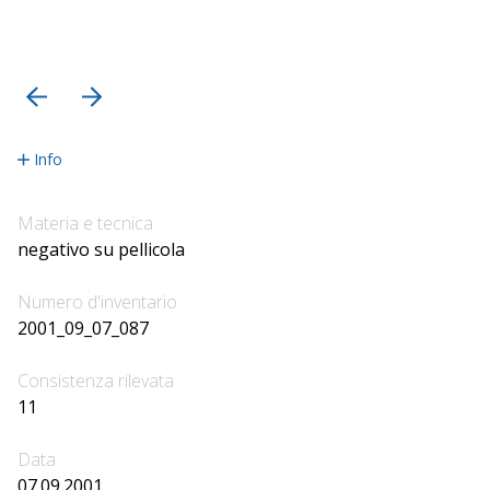
precedente
successiva
Info
Materia e tecnica
negativo su pellicola
Numero d'inventario
2001_09_07_087
Consistenza rilevata
11
Data
07.09.2001