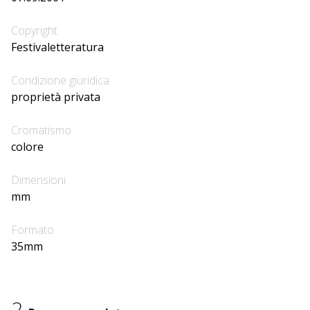
Copyright
Festivaletteratura
Condizione giuridica
proprietà privata
Cromatismo
colore
Dimensioni
mm
Formato
35mm
2