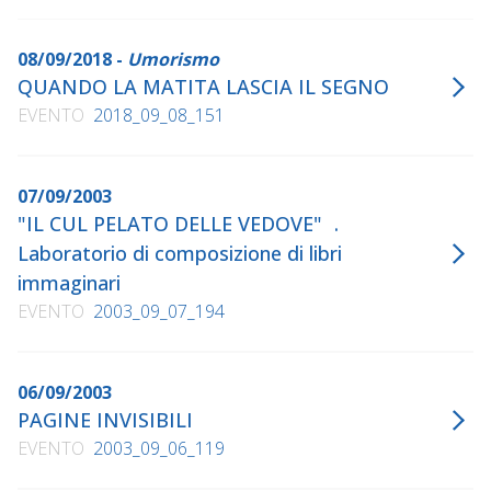
Cadmo, 2012
"Parliamo tanto di...lui", da un'idea di Paolo della Bella e
08/09/2018 -
Umorismo
Aldo Frangioni, Campanotto, 2013
QUANDO LA MATITA LASCIA IL SEGNO
"... e lasciateli divertire!", con Aldo Frangioni, Cadmo,
EVENTO
2018_09_08_151
2015
07/09/2003
"IL CUL PELATO DELLE VEDOVE" .
Laboratorio di composizione di libri
immaginari
EVENTO
2003_09_07_194
06/09/2003
PAGINE INVISIBILI
EVENTO
2003_09_06_119