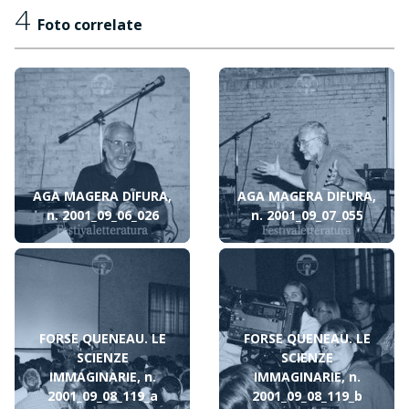
4
Foto correlate
AGA MAGERA DIFURA,
AGA MAGERA DIFURA,
n. 2001_09_06_026
n. 2001_09_07_055
FORSE QUENEAU. LE
FORSE QUENEAU. LE
SCIENZE
SCIENZE
IMMAGINARIE, n.
IMMAGINARIE, n.
2001_09_08_119_a
2001_09_08_119_b