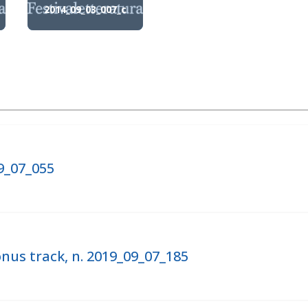
2014_09_03_007_c
9_07_055
nus track, n. 2019_09_07_185