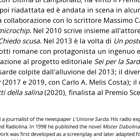
oi riadattata ed è andata in scena in alcuni
a collaborazione con lo scrittore Massimo C
 microchip
. Nel 2010 scrive insieme all'atto
Chiedo scusa
. Nel 2013 è la volta di
Un post
otti romane con protagonista un ingenuo e
pazione al progetto editoriale
Sei per la Sar
arde colpite dall'alluvione del 2013; il div
r
(2017 e 2019, con Carlo A. Melis Costa); il 
tti della salina
(2020), finalista al Premio S
nd a journalist of the newspaper
L'Unione Sarda
. His radio e
and Radiolina. In 1998 he published the novel
Mister Dabolina
work was first developed as a screenplay and later adapted fo