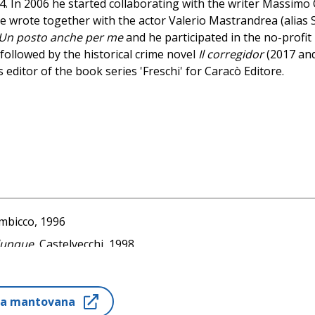
04. In 2006 he started collaborating with the writer Massimo C
he wrote together with the actor Valerio Mastrandrea (alias
Un posto anche per me
and he participated in the no-profit
 followed by the historical crime novel
Il corregidor
(2017 and
s editor of the book series 'Freschi' for Caracò Editore.
ambicco, 1996
alunque
, Castelvecchi, 1998
nelli, 2006)
ria mantovana