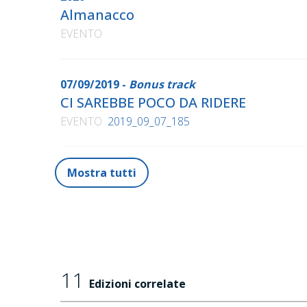
Almanacco
Un uomo fortunato
, in AA.VV.,
Sei per la Sardeg
EVENTO
Mia madre e altre catastrofi
, Einaudi, 2016
Il corregidor
, con Carlo A. Melis Costa, Piemme,
Torpedone trapiantati
07/09/2019 -
Bonus track
, Einaudi, 2018
CI SAREBBE POCO DA RIDERE
I delitti della salina
, Einaudi, 2020
EVENTO
2019_09_07_185
Mostra tutti
11
Edizioni correlate