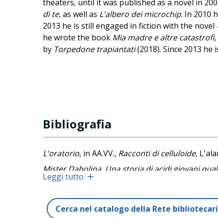
theaters, until it was published as a novel in 20
di te
, as well as
L'albero dei microchip
. In 2010 
2013 he is still engaged in fiction with the novel
he wrote the book
Mia madre e altre catastrofi
,
by
Torpedone trapiantati
(2018). Since 2013 he i
Bibliografia
L'oratorio
, in AA.VV.,
Racconti di celluloide
, L'al
Mister Dabolina. Una storia di acidi giovani qu
Leggi tutto
Il cattivo cronista
, Il Maestrale, 2003
Ultima di campionato
, Il Maestrale, 2004 (Frassi
Cerca nel catalogo della Rete biblioteca
Getsemani
, Frassinelli, 2006 (Il Maestrale, 2009)