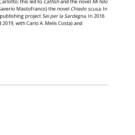
arlotto: this led to
Catfish
and the novel
Mi fido
 Saverio Mastofranco) the novel
Chiedo scusa
. In
 publishing project
Sei per la Sardegna
. In 2016
 2019, with Carlo A. Melis Costa) and