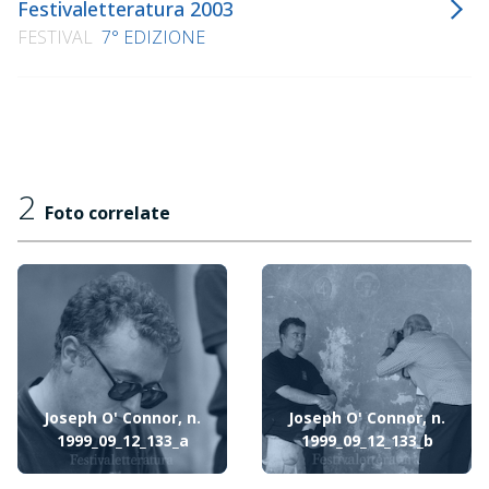
Festivaletteratura 2003
FESTIVAL
7° EDIZIONE
2
Foto correlate
Joseph O' Connor, n.
Joseph O' Connor, n.
1999_09_12_133_a
1999_09_12_133_b