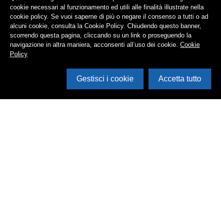
cookie necessari al funzionamento ed utili alle finalità illustrate nella
cookie policy. Se vuoi saperne di più o negare il consenso a tutti o ad
alcuni cookie, consulta la Cookie Policy. Chiudendo questo banner,
scorrendo questa pagina, cliccando su un link o proseguendo la
navigazione in altra maniera, acconsenti all’uso dei cookie.
Cookie
Policy
Gestisci i cookie
Accetta tutto
Cerca in archivio
Inventario
Documenti
Foto
Audio
Video