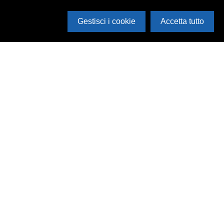
Gestisci i cookie
Accetta tutto
Cerca in archivio
Inventario
Documenti
Foto
Audio
Video
Edizioni
Enti
Persone
Temi