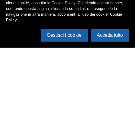
alcuni cookie, consulta la Cookie Policy. Chiudendo questo banner,
scorrendo questa pagina, cliccando su un link o proseguendo la
navigazione in altra maniera, acconsenti all’uso dei cookie.
Cookie
Policy
Gestisci i cookie
Accetta tutto
Cerca in archivio
Inventario
Documenti
Foto
Audio
Video