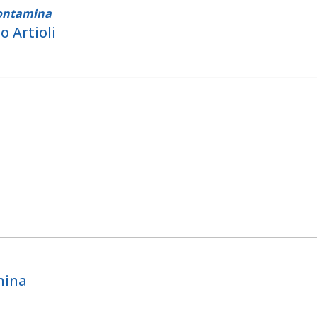
contamina
 Artioli
mina