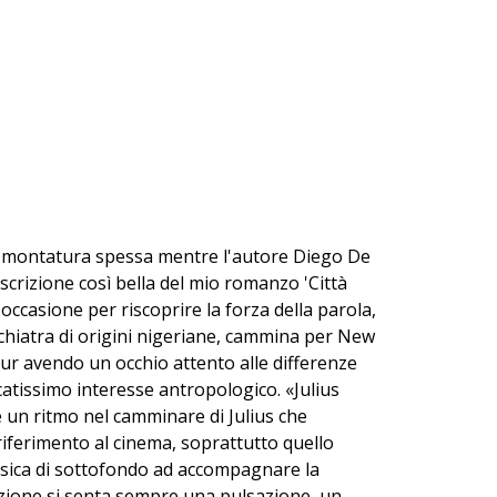
alla montatura spessa mentre l'autore Diego De
scrizione così bella del mio romanzo 'Città
'occasione per riscoprire la forza della parola,
sichiatra di origini nigeriane, cammina per New
r avendo un occhio attento alle differenze
ccatissimo interesse antropologico. «Julius
è un ritmo nel camminare di Julius che
l riferimento al cinema, soprattutto quello
 musica di sottofondo ad accompagnare la
razione si senta sempre una pulsazione, un