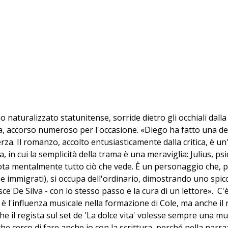
ano naturalizzato statunitense, sorride dietro gli occhiali d
ura, accorso numeroso per l'occasione. «Diego ha fatto una de
rza. Il romanzo, accolto entusiasticamente dalla critica, è un
, in cui la semplicità della trama è una meraviglia: Julius, p
ta mentalmente tutto ciò che vede. È un personaggio che, pu
s' e immigrati), si occupa dell'ordinario, dimostrando uno spi
 De Silva - con lo stesso passo e la cura di un lettore». C'
te è l'influenza musicale nella formazione di Cole, ma anche i
e che il regista sul set de 'La dolce vita' volesse sempre una
che cerco di fare anche io con la scrittura, perché nella nar