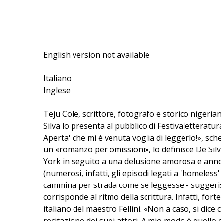
English version not available
Italiano
Inglese
Teju Cole, scrittore, fotografo e storico nigeri
Silva lo presenta al pubblico di Festivaletterat
Aperta' che mi è venuta voglia di leggerlo!», sche
un «romanzo per omissioni», lo definisce De Silva
York in seguito a una delusione amorosa e anno
(numerosi, infatti, gli episodi legati a 'homeles
cammina per strada come se leggesse - suggerisce
corrisponde al ritmo della scrittura. Infatti, for
italiano del maestro Fellini. «Non a caso, si dic
recitazione dei suoi attori. A mio modo è quello 