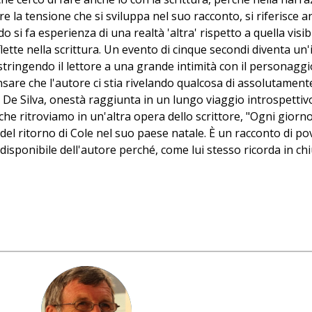
 la tensione che si sviluppa nel suo racconto, si riferisce a
 fa esperienza di una realtà 'altra' rispetto a quella visibil
flette nella scrittura. Un evento di cinque secondi diventa un'i
costringendo il lettore a una grande intimità con il personaggi
pensare che l'autore ci stia rivelando qualcosa di assolutamen
De Silva, onestà raggiunta in un lungo viaggio introspettivo 
e ritroviamo in un'altra opera dello scrittore, "Ogni giorno 
 del ritorno di Cole nel suo paese natale. È un racconto di p
disponibile dell'autore perché, come lui stesso ricorda in ch