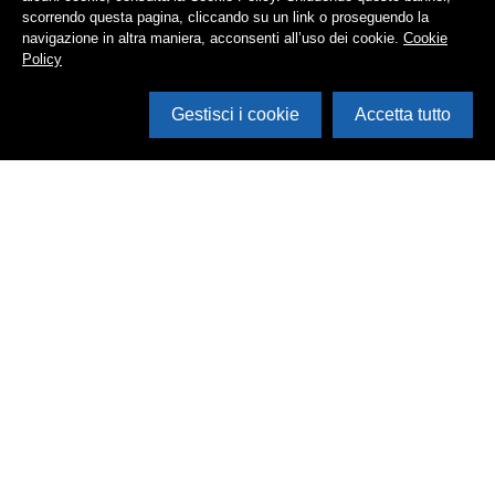
scorrendo questa pagina, cliccando su un link o proseguendo la
navigazione in altra maniera, acconsenti all’uso dei cookie.
Cookie
Policy
Gestisci i cookie
Accetta tutto
Cerca in archivio
Inventario
Documenti
Foto
Audio
Video
Edizioni