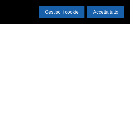
Gestisci i cookie
Accetta tutto
Cerca in archivio
Inventario
Documenti
Foto
Audio
Video
Edizioni
Enti
Persone
Temi