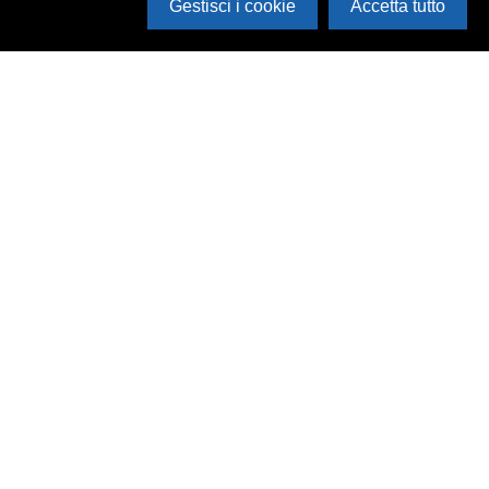
Gestisci i cookie
Accetta tutto
Apri i filtri
Cerca in archivio
Inventario
Documenti
Foto
Audio
Video
Edizioni
Enti
Persone
Temi
Rassegne